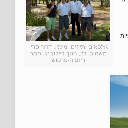
בה שבתחרויות
גולפאים ותיקים. מימין: דרור סרי,
משה בן דב, חנוך רייכנברג, תמר
רינסיה-פרטוש