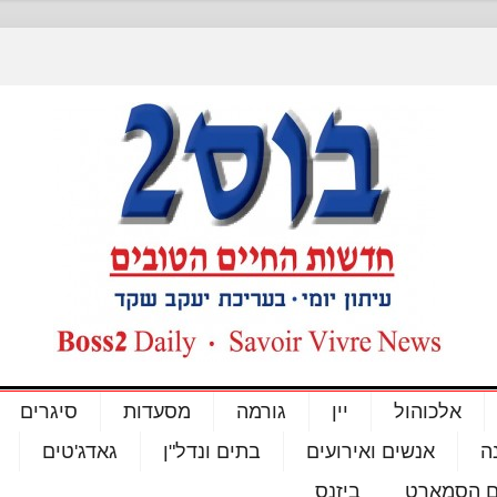
אלכוהול
יין
גורמה
מסעדות
סיגרים
ה
אנשים ואירועים
בתים ונדל"ן
גאדג'טים
ם הסמארט
ביזנס