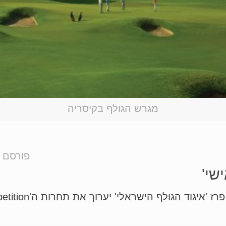
מגרש הגולף בקיסריה
פורסם ע
שי'