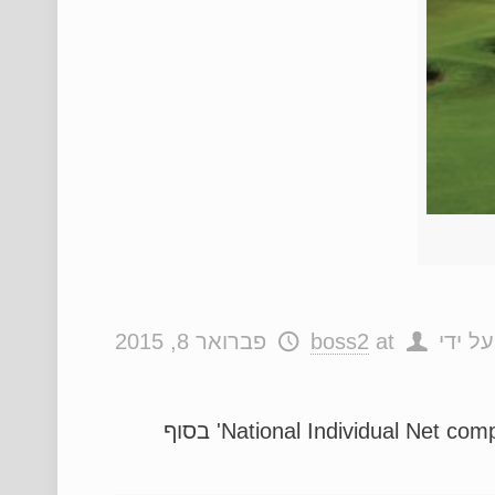
ל ידי
at
boss2
פברואר 8, 2015
תחרות הגולף הלאומית 'נֶטוֹ אישי' מאת גיל פרז 'איגוד הגולף הישראלי' יערוך את תחרות ה'National Individual Net competition' בסוף