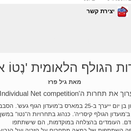
יצירת קשר
boss2
דף הבית
boss2
ת הגולף הלאומית 'נֶטוֹ אי
מאת גיל פרז
National Individual Net ' בסוף החודש.
גמר התחרות יהיה בן שני סבבים. סבב ראשון בן יום ייערך ב-25 במארס ב'מועדון הגוף געש'. הסב
א בן יום, ייערך ב-30 במארס ב'מועדון הגולף קיסריה'. כנהוג בתחרויות ה"נטו" במש
וקדם. העומדים בהצלחה במוקדמות, הם שישתתפו
ופה השתתפות של כמאה מתחרים על הזכיה ועל הגביע