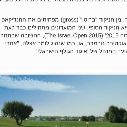
העיקרון בתחרות 'נטו אישי' הוא שיטת הניקוד. מן הניקוד "ברוטו" (gross) מפחיתים את ההנדיקאפ
הניקוד הסופי. שני המועדונים מתחילים כבר כעת
להיערך לקראת תחרות הגולף 'ישראל הפתוחה 2015' (The Israel Open 2015), החשו
קטובר-נובמבר, או, כמו שנהוג לומר אצלנו, "אחרי
ועד המנהל של 'איגוד הגולף הישראלי'.