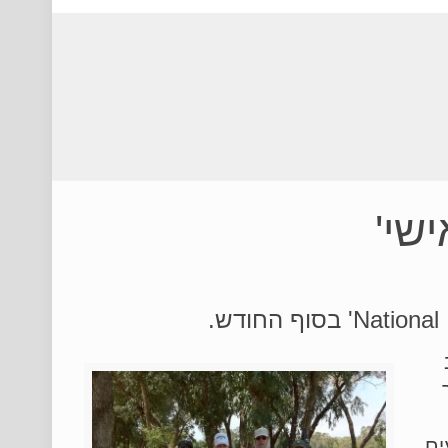
שי'
ב
ך
ים