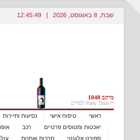
שבת
, 8
באוגוסט
, 2026
|
12
45:50
:
מיקב 1848
יין Party Time לפורים
ראשי
טיפוח אישי
נסיעות ותיירות
יאכטות ומטוסים פרטיים
רכב
אופנ
ספורט אלגנטי
תרבות ואמנות
עול