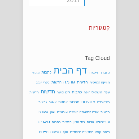
קטגוריות
Tag Cloud
דף הבית
כתבות
כתבות
תיאטרון
מונחי
גורמה
חדשות
חדשות
מוזיקה קלאסית
ספרי יעקב
חדשות
כתבות
שקד
הישראלי היפה
ג'ים וכושר
חדשות
מסעדות
תרבות ואמנות
ביליארדס
אופנה
גבינות
שעונים
חדשות
עולם הסמארט
אנשים ואירועים
שמן
סיגרים
ותכשיטים
זוגיות
בתי מלון
חדשות
כתבות
נסיעות ותיירות
ביזנס
קפה
מתכונים מיוחדים
גולף