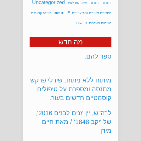
Uncategorized
כתבות
כתבות
גאדג'טים
ספא
יין
חדשות
מתכונים לאנינים ועוד עניינים
מוזיקה קלאסית
חדשות
טעימות והערכות
נהנית? גם חבריך רוצים. נא
מה חדש
ספר להם.
מיתוח ללא ניתוח. שירלי פרקש
מתנסה ומספרת על טיפולים
קוסמטיים חדשים בעור.
לרה"ש, יין 'זנים לבנים 2016',
של 'יקב 1848' / מאת חיים
מידן
הפילפל החריף, מה צריך