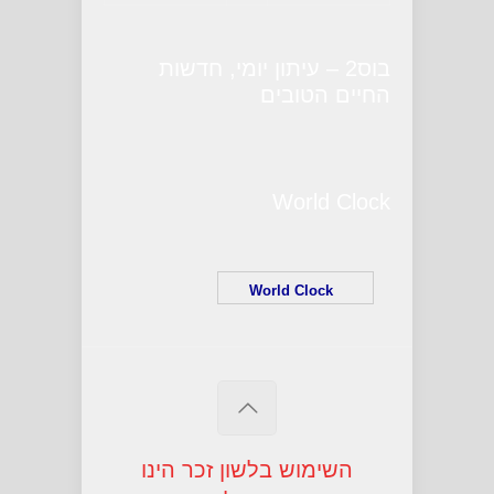
בוס2 – עיתון יומי, חדשות
החיים הטובים
World Clock
World Clock
השימוש בלשון זכר הינו