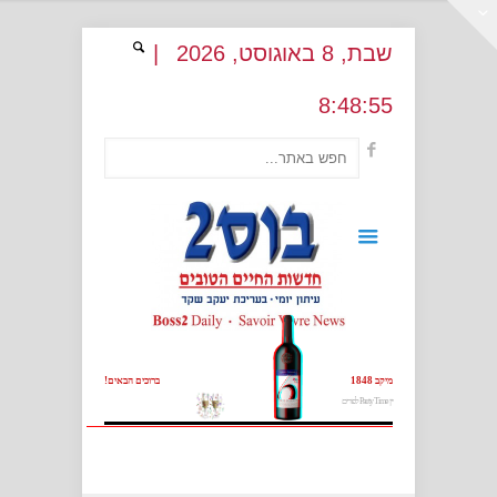
שבת
, 8
באוגוסט
, 2026
|
8
:
48:55
מיקב 1848
ברוכים הבאים!
יין Party Time לפורים