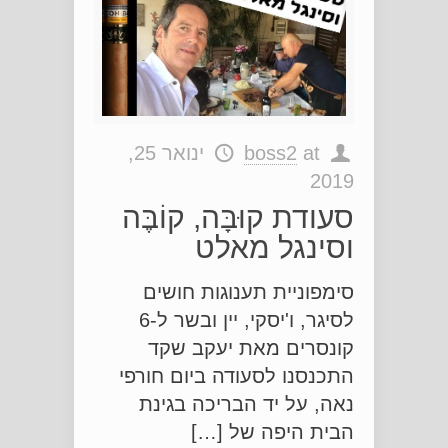
at
boss2
ינואר 25,
2019
סעודת קוּבָּה, קוֹבֶּה
וסינגל מאלט
סימפוניית תענוגות חושים
לסיגר, ו'יסקי, יין ובשר ל-6
קונסרים מאת יעקב שקד
התכנסנו לסעודה ביום חורפי
נאה, על יד הבריכה בגינת
הבית היפה של […]