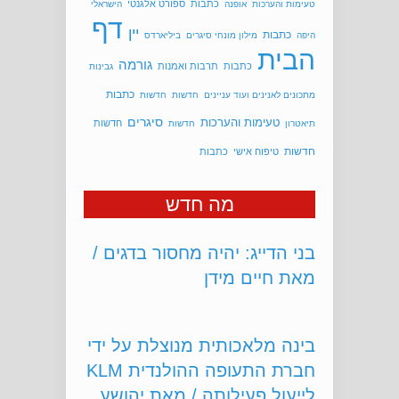
כתבות
ספורט אלגנטי
טעימות והערכות
אופנה
הישראלי
דף
יין
כתבות
היפה
מילון מונחי סיגרים
ביליארדס
הבית
גורמה
כתבות
תרבות ואמנות
גבינות
כתבות
מתכונים לאנינים ועוד עניינים
חדשות
חדשות
סיגרים
טעימות והערכות
חדשות
תיאטרון
חדשות
חדשות
טיפוח אישי
כתבות
מה חדש
בני הדייג: יהיה מחסור בדגים /
מאת חיים מידן
בינה מלאכותית מנוצלת על ידי
חברת התעופה ההולנדית KLM
לייעול פעילותה / מאת יהושע