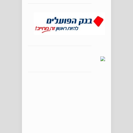
אוהבים יין? ב\'בוס2\' מגוון
כתבות בנושא
יינות יקב \'נטופה\' עם
\'BrandGuard\' נגד זיופים /
מאת יהושע בן עזרא
קאפ המיליארדרים. המקום
האהוב על עשירי העולם.
סיגרי \'לה אָוְ\'רוֹרָה\'
המשובחים שוב בישראל /