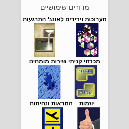
לרה\"ש, יין \'זנים לבנים
מדורים שימושיים
2016\', של \'יקב 1848\' / מאת
תערוכות וירידים
לאונג' התרגעות
חיים מידן
מכרתי קניתי
שירות מומחים
יוזמות
המראות ונחיתות