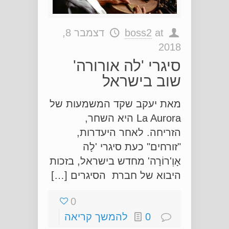
at
boss2
דצמבר 8,
2018
סיגרי 'לה אורורה'
שוב בישראל
מאת יעקב שקד המשמעות של
La Aurora היא השחר,
הזריחה. לאחר היעדרות,
"זורחים" כעת סיגרי 'לָה
אָוְ'רוֹרָה' מחדש בישראל, בזכות
היבוא של חברת הסיגרים […]
0
0
להמשך קריאה