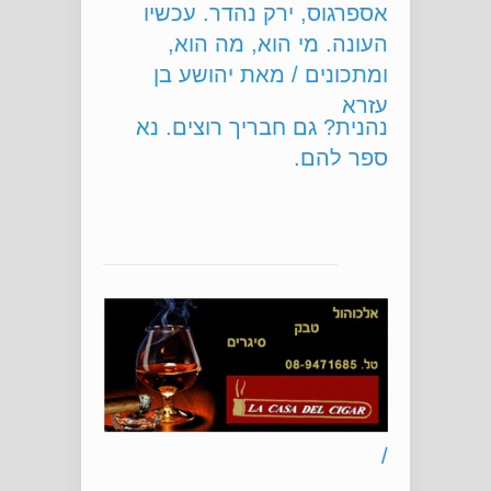
אספרגוס, ירק נהדר. עכשיו
העונה. מי הוא, מה הוא,
ומתכונים / מאת יהושע בן
עזרא
נהנית? גם חבריך רוצים. נא
ספר להם.
חדש, סיגרי סידרת
\'מטרופוליטן הבאנו\' של \'נאט
שרמן\'. מיובאים על ידי \'לה
קאסה דל סיגר\' / מאת יעקב
מיתוח ללא ניתוח. שירלי פרקש
שקד
מתנסה ומספרת על טיפולים
קוסמטיים חדשים בעור.
/
כושר בדקה. האם זה אפשרי?