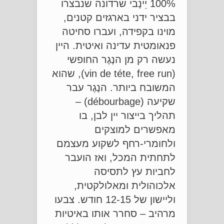
100% יֵינָבי שרדונה שנבצרו
בבציר ידני בארגזים קטנים,
מוינו בקפידה, ועברו סחיטה
פנאומטית עדינה ואיטית. היין
נעשה רק מן הנֶגֶר החופשי
(vin de téte, free run), שהוא
המשובח ביותר. הנֶגֶר עבר
שקיעה (débourbage) –
תהליך בייצור יין לבן, בו
מאפשרים למוצקים
ולחומרי-רחף לשקוע מעצמם
לתחתית המכל, ואז הועבר
לחביות עץ לתסיסה
אלכוהולית ומאלולקטית,
וליישון של 12-15 חודש. צבעו
מרהיב – סחרר אותו באיטיות