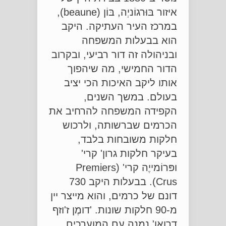
איזור בּוּרגוֹניְה, בּוֹן (beaune),
במרכז העיר העתיקה. היקב
הוא בבעלות המשפחה
ובניהולה זה דור רביעי, ובקרוב
הדור החמישי, מה שיהפוך
אותו ליקב האיכות הכי יציב
בעולם. במשך השנים,
הקפידה המשפחה להרחיב את
הכרמים שברשותה, ולרכוש
חלקות משובחות בלבד,
בעיקר חלקות גרון' קרי'
ופּרוֹמייֶה קרי' (Premiers
Crus). בבעלות היקב 730
דונם של כרמים, והוא מייצר יין
מ-90 חלקות שונות. 'דומֶן ז'וזף
דרואן' נמנה עם המוערכים