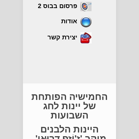
פרסום בבוס 2
אודות
יצירת קשר
טעימות
והערכות
החמישיה הפותחת
של יינות לחג
השבועות
היינות הלבנים
מיקב 'ז'וֹזֶף דרוּאָן',