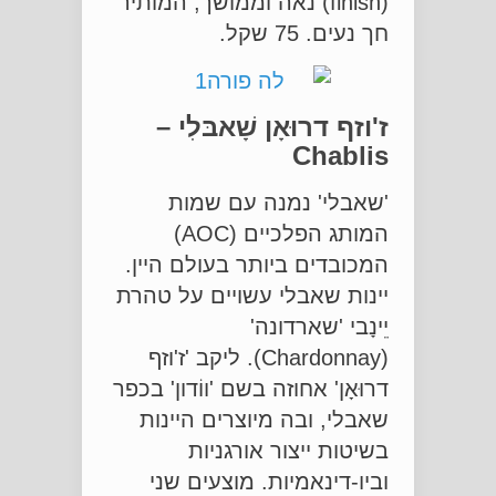
(finish) נאה וממושך, המותיר
חך נעים. 75 שקל.
ז'וזף דרוּאָן שָׁאבּלִי –
Chablis
'שאבלי' נמנה עם שמות
המותג הפלכיים (AOC)
המכובדים ביותר בעולם היין.
יינות שאבלי עשויים על טהרת
יֵינָבי 'שארדונה'
(Chardonnay). ליקב 'ז'וזף
דרוּאָן' אחוזה בשם 'ווֹדון' בכפר
שאבלי, ובה מיוצרים היינות
בשיטות ייצור אורגניות
וביו-דינאמיות. מוצעים שני