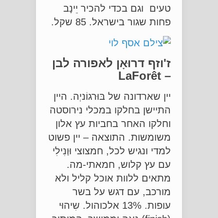
טעים וגם בכדי להכיר יֵינָב
פחות שגור בישראל. 85 שקל.
ז'וזף דרוּאָן לאפורה לבן
LaForêt
–
יין שארדונה של בּוּרגוֹניְה. היין
התיישן בחלקו במכלי נירוסטה
וחלקו האחר בחביות עץ אלון
משומשות. התוצאה – יין פשוט
למדי ונגיש לכל, חמצוצי וּוַנִילִי
עם עץ קלוש, חמאתי-מה.
מתאים ללוות אוכל קליל ולא
מורכב, עם דגש על בשר
עופות. 13% אלכוהול. שִיהוּי