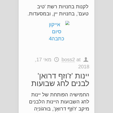
לקנות בחנויות רשת 'טיב
טעם', בחנויות יין, ובמסעדות.
at
boss2
מאי 17,
2018
יינות 'ז'וזף דרואן'
לבנים לחג שבועות
החמישיה הפותחת של יינות
לחג השבועות היינות הלבנים
מיקב 'ז'וֹזֶף דרוּאָן', בּוּרגוֹניְה