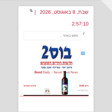
שבת
, 8
באוגוסט
, 2026
|
2
:
57:10
מיקב 1848
ברוכים הבאים!
יין Party Time לפורים