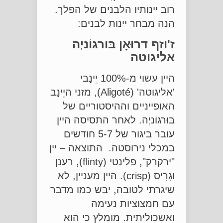
רוב יינותיו הלבנים של הפלך.
הנה מבחר יינות לבנים:
ז'וזף דרוּאָן בּורגוֹניְה
אליגוטה
היין עשוי מ-100% יֵינָבי
'אליגוטה' (Aligoté), מזני היֵינָב
האופייניים וההיסטוריים של
בּוּרגוֹניְה. לאחר התסיסה היין
עובר ביגור של 5-7 חודשים
במכלי נירוסטה. התוצאה – יין
"ירקרק", פלינטי (flinty), רענן
וגָרִיס (crisp). היין מעניין, לא
שיגרתי לטובה, יבש כמו מדבר
עם חמצוציות נעימה
ואשכוליתית. מומלץ כי הוא