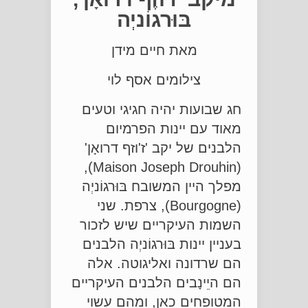
בּוּרגוֹניְה
מאת חיים מידן
צילומים אסף לוי
חג שבועות יהיה חגיגי וטעים
מאוד עם יינות הפרמיום
הלבנים של יקב 'ז'וזף דרואָן'
(Maison Joseph Drouhin),
מפלך היין המשובח בּוּרגוֹניְה
(Bourgogne), צרפת. שני
השמות העיקריים שיש לזכור
בעניין יינות בּוּרגוֹניְה הלבנים
הם שרדונה ואליגוטה. אלה
הם היֵינָבים הלבנים העיקריים
המטופחים כאן, ומהם עשוי