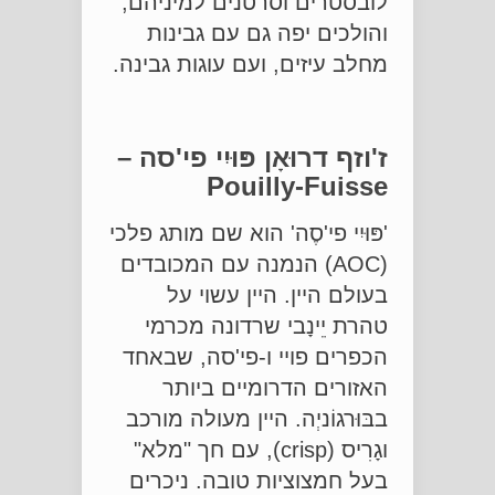
לובסטרים וסרטנים למיניהם,
והולכים יפה גם עם גבינות
מחלב עיזים, ועם עוגות גבינה.
ז'וזף דרוּאָן פּוּיִי פי'סה –
Pouilly-Fuisse
'פּוּיִי פי'סֶה' הוא שם מותג פלכי
(AOC) הנמנה עם המכובדים
בעולם היין. היין עשוי על
טהרת יֵינָבי שרדונה מכרמי
הכפרים פויי ו-פי'סה, שבאחד
האזורים הדרומיים ביותר
בבּוּרגוֹניְה. היין מעולה מורכב
וגָרִיס (crisp), עם חך "מלא"
בעל חמצוציות טובה. ניכרים