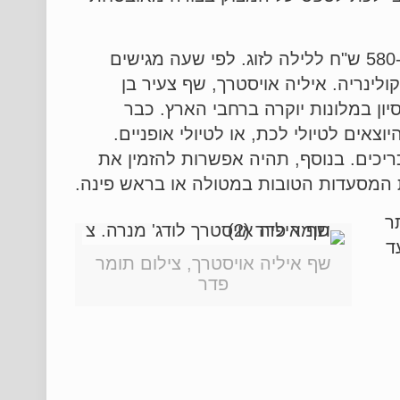
ב'מנרה לודג" 55 חדרים נוחים ונעימים בגדלים שונים, לרבות חדרים לקבוצות. טווח המחירים: 580-990 ש"ח ללילה לזוג. לפי שעה מגישים
ינריה. איליה אויסטרך, שף צעיר בן
יון במלונות יוקרה ברחבי הארץ. כבר
אים לטיולי לכת, או לטיולי אופניים.
יכים. בנוסף, תהיה אפשרות להזמין את
ת המסעדות הטובות במטולה או בראש פינה.
תר
יכרון. שעות הפתיחה: 10:00-16:00, ובקיץ מ-10:00 עד
שף איליה אויסטרך, צילום תומר
פדר