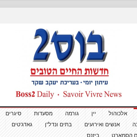
אלכוהול
יין
גורמה
מסעדות
סיגרים
ה
אנשים ואירועים
בתים ונדל"ן
גאדג'טים
ם הסמארט
ביזנס