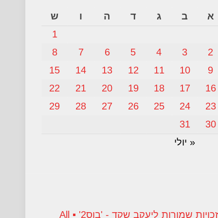
א
ב
ג
ד
ה
ו
ש
1
8
7
6
5
4
3
2
15
14
13
12
11
10
9
22
21
20
19
18
17
16
29
28
27
26
25
24
23
31
30
« יולי
השימוש בלשון זכר הינו מסיבות נוחות בלבד, והכוונה, במקומות המתאימים, לשני המינים. © כל הזכויות שמורות ליעקב שקד - 'בוס2' ▪ All