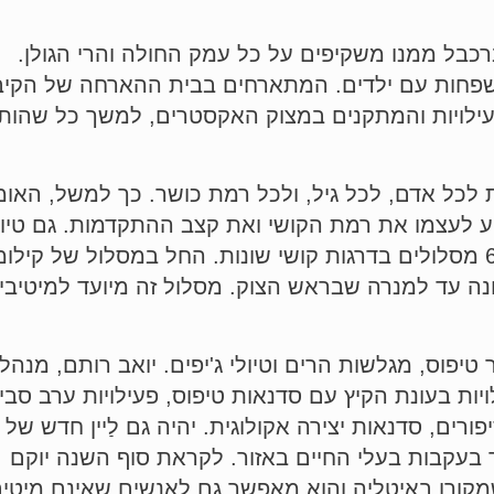
ברכבל ממנו משקיפים על כל עמק החולה והרי הגולן.
שפחות עם ילדים. המתארחים בבית ההארחה של הקיבו
פעילויות והמתקנים במצוק האקסטרים, למשך כל שהות
לכל אדם, לכל גיל, ולכל רמת כושר. כך למשל, האומג
וע לעצמו את רמת הקושי ואת קצב ההתקדמות. גם טיול
המרכז הישראלי להליכה נורדית, מוצעים ב-6 מסלולים בדרגות קושי שונות. 
 עד למנרה שבראש הצוק. מסלול זה מיועד למיטיבי 
 טיפוס, מגלשות הרים וטיולי ג'יפים. יואב רותם, מנהל
ות בעונת הקיץ עם סדנאות טיפוס, פעילויות ערב סבי
ורים, סדנאות יצירה אקולוגית. יהיה גם לַיין חדש של
קר בעקבות בעלי החיים באזור. לקראת סוף השנה יוקם
גם מתקן 'דרך ברזל' (Via Ferrata), שמקורו באיטליה והוא מאפשר גם ל