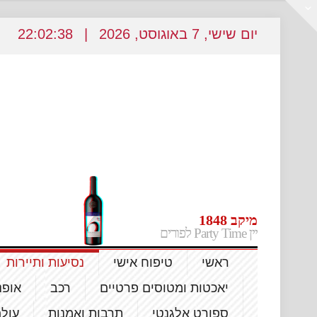
יום שישי
, 7
באוגוסט
, 2026
|
22
02:39
:
מיקב 1848
יין Party Time לפורים
ראשי
טיפוח אישי
נסיעות ותיירות
יאכטות ומטוסים פרטיים
רכב
אופנ
ספורט אלגנטי
תרבות ואמנות
עול