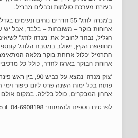
בעזרת מערכת סולמות וכבלים מברזל.
ארוחות בוקר – משובחות – בלבד, אבל יש ש
הגליל, נבחר להוביל את 'מנרה לודג" לשיאים
מחופשת הקיץ, ישולב במטבח הלודג' קונספט י
התרמיל יכלול ארוחת בוקר מלאה המתאימה ל
ארוחת הבוקר בארגז לחדר, כולל כל מרכיבי
'צוק מנרה' נמצא על 
אחרון המבקרים, כולל בלילה. במקום אולם כ
לפרטים נוספים ולהזמנות: www.cliff.co.il, 04-6908198.