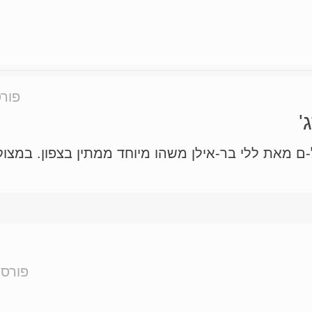
פור
'
ל-ם מאת ללי בר-אילן משהו מיוחד ממתין בצפון. במ
פורסם