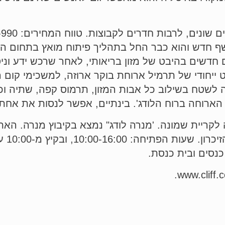
ף חדש והוא כבר החל בתהליך פיתוח מואץ בתחום הקול
 חדשים בהיבט של מזון בריאותי, לאחר שרכש ידע וניס
יחודי של תרמיל ארוחת בוקר ארוזה, למשכימי קום היוצ
שטח בשילוב כל אבות המזון, תרמוס קפה, שתיה וכר
 הארוחה ברוח הלודג'. בינתיים, אפשר לנסות את אח
כביש 90, בין ראש פינה לקריית שמונה. 'מנרה לודג" נמצא בקיבוץ מנרה. הא
פתוח בכל ימות השנה פרט ליום כיפור וימי הז
נסים ובית כנסת.