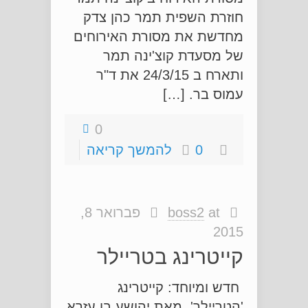
חוזרת השפית תמר כהן צדק
מחדשת את מסורת האירוחים
של מסעדת קוצ'ינה תמר
ותארח ב 24/3/15 את ד"ר
עמוס בר. […]
0
0
להמשך קריאה
at
boss2
פברואר 8,
2015
קייטרינג בטריילר
חדש ומיוחד: קייטרינג
'הטריילר' מאת יהושע בן עזרא