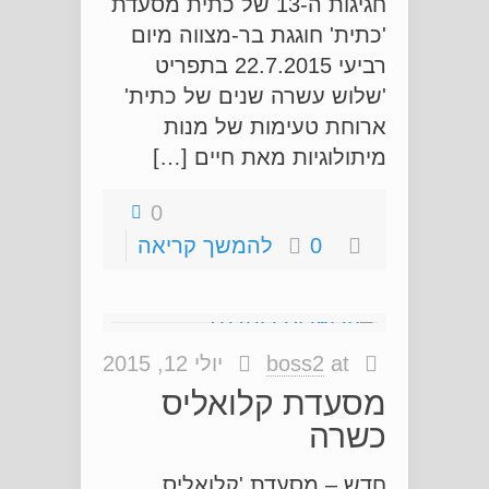
חגיגות ה-13 של כתית מסעדת
'כתית' חוגגת בר-מצווה מיום
רביעי 22.7.2015 בתפריט
'שלוש עשרה שנים של כתית'
ארוחת טעימות של מנות
מיתולוגיות מאת חיים […]
0
0
להמשך קריאה
at
boss2
יולי 12, 2015
מסעדת קלואליס
כשרה
חדש – מסעדת 'קלואליס