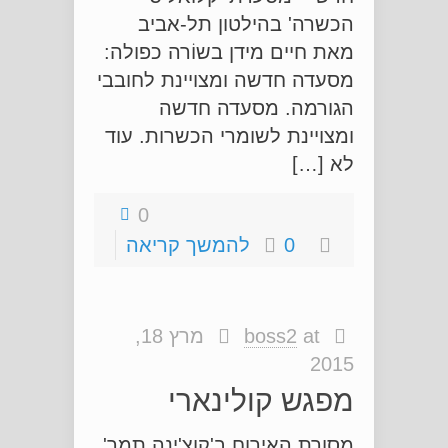
הכשרה' בהילטון תל-אביב
מאת חיים מידן בשוֹרה כפולה:
מסעדה חדשה ומצויינת לחובבי
הגורמה. מסעדה חדשה
ומצויינת לשומרי הכשרות. עוד
לא […]
0
0
להמשך קריאה
at
boss2
מרץ 18,
2015
מפגש קולינארי
מסורת האירוח ב'קוצ'ינה תמר'