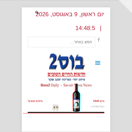
יום ראשון
, 9
באוגוסט
, 2026
:
48:5
14
|
מיקב 1848
ברוכים הבאים!
יין Party Time לפורים