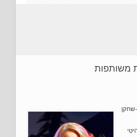
ת משותפות
ו של הזמר-שחקן
יטי