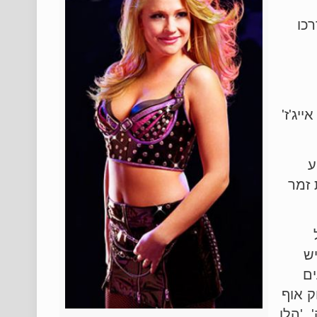
כו
ו'יקד' (WICKED) ו'רוק אוף אייג'ז'
ע
 זמר
ש
ים
ק אוף
, 'הלו