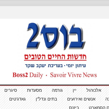
אלכוהול
יין
גורמה
מסעדות
סיגרים
ה
אנשים ואירועים
בתים ונדל"ן
גאדג'טים
ם הסמארט
ביזנס