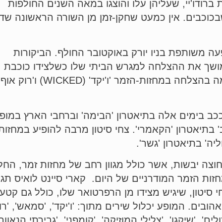
 ברודו'יי, שעליהן עלו והוצגו במאה השנים החולפות
בכוכבים. אין כמעט שחקן-זמן מן השורה הראשונה שדר
עה משותפת בניו יורק באוקטובר החולף. הביקורות
 מושך את ההצלחה למגרש הביתי שלו כשלצידו כוכבת
בלונדית יפה ומוכשרת שכבר כיכבה על הבמה בהצלחה במחזות-הזמר '
ככב בימים אלה בתיאטרון 'הבימה' וברחבי הארץ במופ
 בתיאטרון 'הקאמרי'. צחי סיטון מרבה להופיע במחזות
יה' בתיאטרון 'גשר'.
חוצה יבשות, אשר כולל מגוון רחב של מחזות זמר, החל
ת הזמר המודרניים של היום. קארי סיינט לואיס תגי
 סיטון, שיגיש מצידו מן הרפרטואר שלו, כולל גם קטע
בים. המופע יכלול שירים מתוך: 'ו'יקד', 'סמאש', 'רו
ים', 'שיקגו', 'צלילי המוזיקה', 'קומפני', 'גבירתי הנאווה'