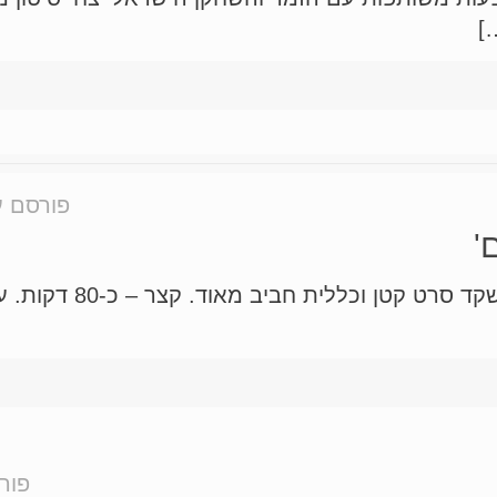
פורסם ע
'
סרט חדש 'משפחה לא בו
פור