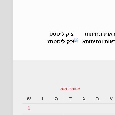
אות ונחיתות
צ'ק ליסטס
אוגוסט 2026
א
ב
ג
ד
ה
ו
ש
1