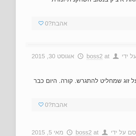
אהבת?
0
ל ידי
at
boss2
אוגוסט 30, 2015
חרים' מאת יעקב שקד סרט קטן וכללית חביב מאוד. קצר – כ-80 דקות. על זוג שמחליט להתגרש. קורה. היום כבר
אהבת?
0
סם על ידי
at
boss2
מאי 5, 2015