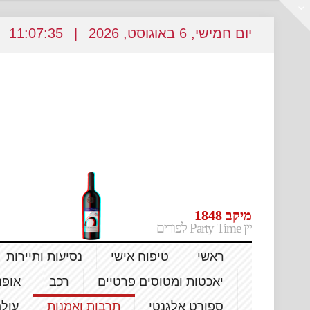
יום חמישי
, 6
באוגוסט
, 2026
|
11
07:36
:
מיקב 1848
יין Party Time לפורים
ראשי
טיפוח אישי
נסיעות ותיירות
יאכטות ומטוסים פרטיים
רכב
אופנ
ספורט אלגנטי
תרבות ואמנות
עול