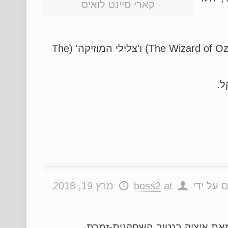
קארי סיינט לואיס
מילדותה. כילדה הופיעה במחזות-זמר מן השורה הראשונה כמו 'אנני' (Annie), 'הקוסם מארץ עוץ' (The Wizard of Oz) ו'צלילי המוזיקה' (The
 על ידי
at
boss2
מרץ 19, 2018
 מאת איציק בנטוב השחקנית-זמרת