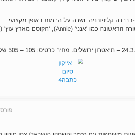
א בת 28, נולדה בסנטה-ברברה קליפורניה, ושרה על הבמות באופן מקצועי
פורסם
ופעות משותפות עם הזמר והשחקן הישראלי צחי סיטון