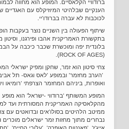
ברודוויי הקלאסיים. המופע הוא מחווה לבמות
הענקיים שבלהיטי המיוזיקלס עם האגדיים ש
לכוכבות לא עברה בברודו'יי.
שיתוף הפעולה בין השניים נוצר בעקבות הופ
בתקשורת האמריקנית אהבו ופירגנו, וסיטון
(ROCK OF AGES).
צחי סיטון הוא זמר, שחקן ומפיק ישראלי המ
'הערב מחזמר' ובמופע 'לאס וגאס- תל אביב'
ואופרות, ביניהם המחזמר הצרפתי 'רומיאו ויול
המופע המשותף 'ברודווי -ישראל' הוא מופע 
מהקלאסיקה האמריקנית המסורתית ועד למחזו
ממיטב הלהיטים בסולו'אים ובדואטים עם צחי
נבחרים מתוך מחזות זמר ישראלים מוכרים ואהו
אייג'ז', 'פאנטום האופרה', 'עלובי החיים', 'חתול