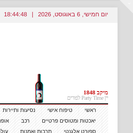
יום חמישי
, 6
באוגוסט
, 2026
|
18
44:50
:
מיקב 1848
יין Party Time לפורים
ראשי
טיפוח אישי
נסיעות ותיירות
יאכטות ומטוסים פרטיים
רכב
אופנ
ספורט אלגנטי
תרבות ואמנות
עול