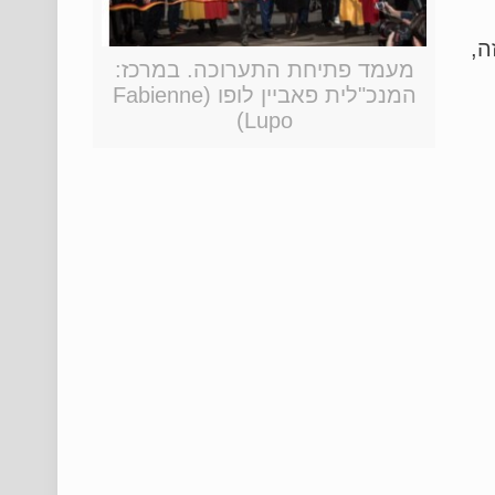
ה,
מעמד פתיחת התערוכה. במרכז:
המנכ"לית פאביין לופו (Fabienne
Lupo)