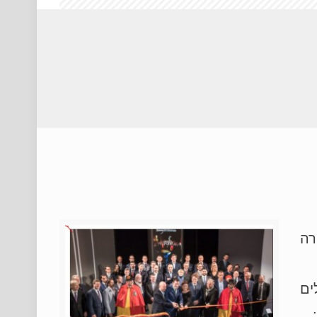
וקרה
ים