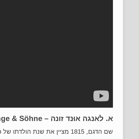
א. לאנגה אוּנד זונה – A.Lange & Söhne
שם הדגם, 1815 מציין את שנת הולדתו של פרדיננד א. לאנגה (Ferdinand A. Lange), מייסד תעשיית שעוני האיכות בגלאסהי'טה (Glashütte).