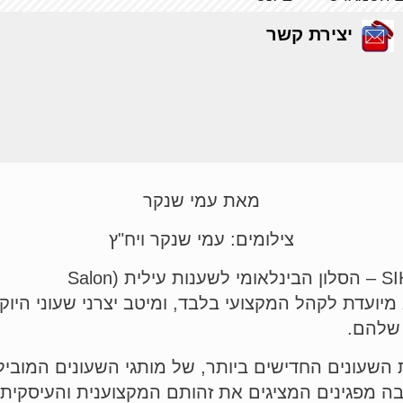
יצירת קשר
חדשות
דף הבית
חדשות
מאת עמי שנקר
צילומים: עמי שנקר ויח"ץ
כמדי שנה נערכה בז'נבה, שוייץ, תערוכת SIHH – הסלון הבינלאומי לשענות עילית (Salon
International de la Haute H). היא מיועדת לקהל המקצועי בלבד, ומיטב יצרני שעוני הי
 שלהם.
 השעונים החדישים ביותר, של מותגי השעונים המוביל
בה מפגינים המציגים את זהותם המקצוענית והעיסקית.