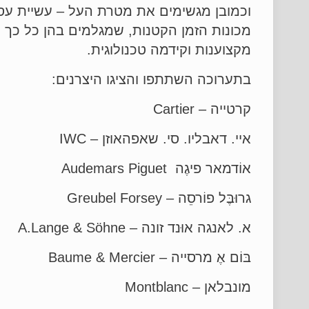
וכמובן מגשימים את מטרת העל – עשיית עס
מכונות הזמן הקטנות, שמגלמים בהן כל כך הר
מקצוענות וקידמה טכנולוגית.
בתערוכה השתתפו והציגו היצרנים:
קרטייה – Cartier
איי. דאבליו. סי. שאפהאוזן – IWC
אוֹדמאר פיגֶה Audemars Piguet
גרוּבֶּל פוֹרסֵה – Greubel Forsey
א. לאנגה אוּנד זונה – A.Lange & Söhne
בּוֹם אֶ מרסייה – Baume & Mercier
מונבלאן – Montblanc