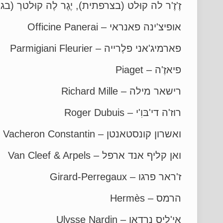
זֶ'זֶ'ר לה קוּלט (בצרפתית), יֶגֶר לֶה קוּלטרְ (בגרמנית) – tre
אופיצ'ינה פאנראי – Officine Panerai
פארמיג'אני פלֶרייה – Parmigiani Fleurier
פיאזֶ'ה – Piaget
רישאר מילה – Richard Mille
רוז'ה די'בּוִ'י – Roger Dubuis
ואשרון קונסטאנטן – Vacheron Constantin
ואן קליף אנד ארפל – Van Cleef & Arpels
ז'ראר פרגו – Girard-Perregaux
הרמס – Hermès
אי'ליס נרדאן – Ulysse Nardin