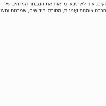
קים. עיני לא שבעו מֵראות את המבחר המרהיב של
בה אוּמנות ואָמנות, מסורת וחידושים, שמרנות ותעוז