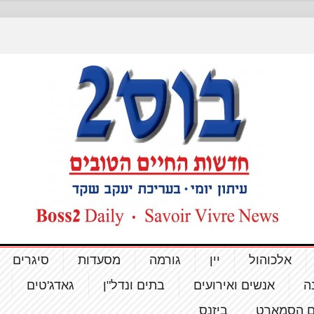
אלכוהול
יין
גורמה
מסעדות
סיגרים
ה
אנשים ואירועים
בתים ונדל"ן
גאדג'טים
ם הסמארט
ביזנס