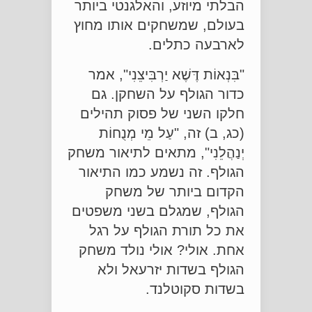
הבלתי מיוזע, והאלגנטי ביותר
בעולם, שמשחקים אותו מחוץ
לארבעה כתלים.
"בִּנְאוֹת דֶּשֶׁא יַרְבִּיצֵנִי", אמר
כדור הגולף על השחקן. גם
חלקו השני של פסוק תהילים
(כג, ב) זה, "עַל מֵי מְנֻחוֹת
יְנַהֲלֵנִי", מתאים לתיאור משחק
הגולף. זה נשמע כמו התיאור
הקדום ביותר של משחק
הגולף, שמגלם בשני משפטים
את כל תורת הגולף על רגל
אחת. אולי? אולי נולד משחק
הגולף בשדות יזרעאל ולא
בשדות סקוטלנד.