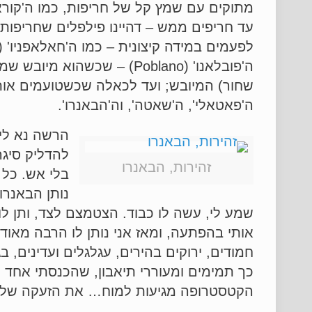
עד חריפים ממש – דהיינו פילפלים שחריפותם
שחור) המיובש; ועד לכאלה שכשטועמים אותם
ה'פאטאלי', ה'שאטה', וה'הבאנרו'.
הרשה נא לי 
להדליק סיג
זהירות, הבאנרו
בלי אש. כל 
נותן הבאנרו
שמע לי, עשה לו כבוד. הצטמצם לצד, ותן לו
אותי בהפתעה, ומאז אני נותן לו הרבה מאוד ר
חמודים, ירוקים בהירים, עגלגלים ועדינים,
כך תמימים ומעוררי תיאבון, שהכנסתי אחד כ
הקטסטרופה מגיעות למוח… את הזעקה שלי שמ