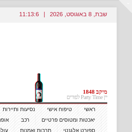
שבת
, 8
באוגוסט
, 2026
|
11
13:8
:
מיקב 1848
יין Party Time לפורים
ראשי
טיפוח אישי
נסיעות ותיירות
יאכטות ומטוסים פרטיים
רכב
אופנ
ספורט אלגנטי
תרבות ואמנות
עול