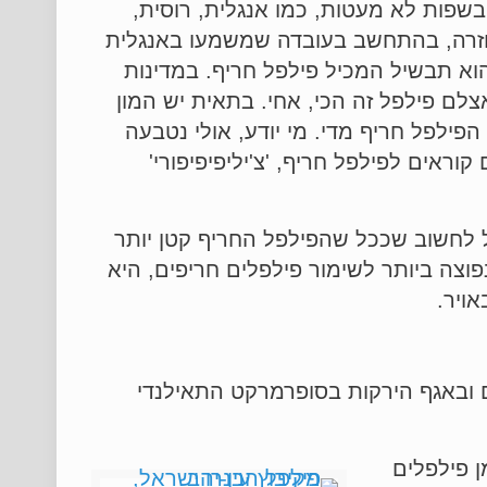
ת רבות ובשפות לא מעטות, כמו אנגלית, רוסית,
 מוזרה, בהתחשב בעובדה שמשמעו באנגלית
קריר (chilly). המהדרים אומרים שהמונח הנכון לפילפל חריף היא 'Chile' וכי 'Chili' א 'Chilli' הוא תבשיל המכיל פילפל חריף. במדינות
פרט, קוראים לפילפל החריף בשם 'אחי' (Ají),אולי בגלל שאצלם פילפל זה הכי, אחי. בתאית יש המון
אוּי' (Pisi hui) – ה"אוּי" מתאים מאוד אם הפילפל חריף מדי. מי יודע, אולי נטבעה
ראים לפילפל חריף, 'צ'יליפיפיפורי'
מיונם לאישון עין הציפור. מקובל לחשוב שככל שהפילפל החריף קטן יותר
פוצה ביותר לשימור פילפלים חריפים, היא
ם ובאגף הירקות בסופרמרקט התאילנדי
 פילפלים