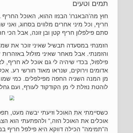
תמים וטעים
חוץ מה'הבאנרו' הבנזו ההוא, האוכל החריף ב
חריף, וכל מיני אחרים מלווים בסחוג, ואני 
סתם פילפלון חריף קטן ובן זונה, אבל הכי ח
הזמנתי במסעדה תבשיל שאיני זוכר את שמו. 
והזמנתי. אבל מאחר שאיני מזלזל באזהרות 
פילפול, בכדי שיהיה לי גם אוכל לא חריף, ל
אדומים וירוקים, שנראו מאוד חורשי רע. אכ
מן המנה השניה החפה מפילפלים. כמי שמורג
לוהטת נוזלת לי מן הקודקוד לעורף, ועם גחל
כשסיימתי את האוכל וזיעתי יבשה מעט, תפסת
אוכלים את האוכל הזה," ולהפתעתי הוא הצב
ה"תמימה" הכילה דווקא היא פילפל חריף במיוח