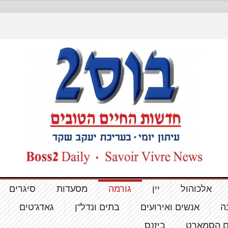
אלכוהול
יין
גורמה
מסעדות
סיגרים
ה
אנשים ואירועים
בתים ונדל"ן
גאדג'טים
ם הסמארט
ביזנס