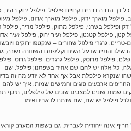
כך הרבה דברים קרויים פילפל. פילפל ירוק בהיר, פי
ב, פילפל
מוארך ירוק, פילפל מוארך אדום, פילפל מעוג
 דק ופילפל בשרני, פילפל מתוק, פילפל מריר, פילפל ח
ל קטן, פילפל קטנטן, פילפל זעיר ירוק, פילפל זעיר אדו
ים-טריים, גרגרי פילפל שחורים – שנקטפו ירוקים ויובשו
בשילו והתייבשו על השיח וקליפתם השחורה נשרה, גר
שלם, פילפל מרוסק, פילפל גרגרים, פילפל גרוס, פילפ
ל אלה, כל אלה יש להם שם אחיד בשפתנו; פילפל. שם
הו שנקרא פילפלת אבל אף אחד לא יודע מה זה בדיו
החריפים ארבעים סוגים וחמישים שמות. איך יש להם י
ם שמות שונים למצבים שונים של פילפלים, תיכף תרא
לכל פילפל יש שם, שם שנתנו לו אביו ואימו.
יף אינה ייחודית לעברית. גם בשפות המערב קוראים ל