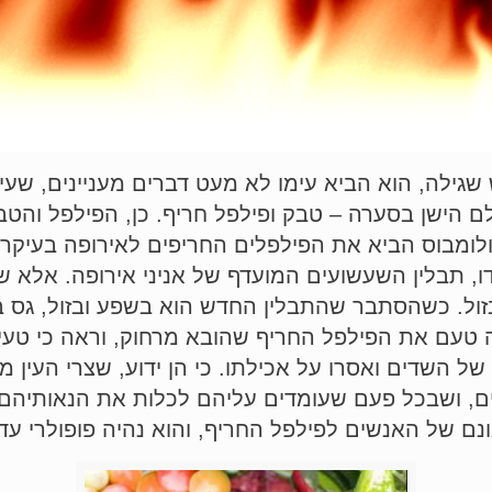
ילה, הוא הביא עימו לא מעט דברים מעניינים, שעין 
 הישן בסערה – טבק ופילפל חריף. כן, הפילפל והט
 (Solanaceae) הגדולה. קולומבוס הביא את הפילפלים החריפים לאי
דו, תבלין השעשועים המועדף של אניני אירופה. אלא ש
ול. כשהסתבר שהתבלין החדש הוא בשפע ובזול, גס בו
 טעם את הפילפל החריף שהובא מרחוק, וראה כי טעי
של השדים ואסרו על אכילתו. כי הן ידוע, שצרי העין 
ים, ושבכל פעם שעומדים עליהם לכלות את הנאותיהם,
ם של האנשים לפילפל החריף, והוא נהיה פופולרי עד