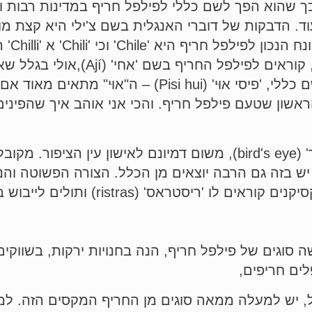
פל הצ'ילי נפוץ כל כך שהוא הפך לשם כללי לפילפל חריף במדינו
ועוד. הדבקות של דוברי האנגלית בשם צ'ילי היא קצת
הוא – 
דוברות הספרדית בכלל, והמקסיקנים ב
שמות להמון סוגי פילפל חריף, אבל יש גם שם כללי, 'פיסי 
ון שטעם פילפל חריף. והכי אני אוהב איך שהפינים קו
פילפלים קטנטנים וחדודיים מכונים 'עין ציפור' (bird's eye), משום ד
 יש בזה גם הרבה יוצאים מן הכלל. הצורה הפשוטה והנ
יסטראס' (ristras) ותולים לייבוש באויר.
 סוגים של פילפל חריף, הנה בחנויות ירקות, בשווקי
לים חריפים,
, יש למעלה ממאה סוגים מן החריף המקסים הזה. למן