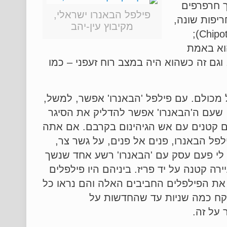
'קוראלין' (Corralin) ה'פפריקה' וה'פימיינטו' (Pimiento), דרך חרפרפים
פילפל הבאנרו ישראלי,
יפות שונה,
מקיבוץ עין-יהב
לפעמים במידה קיצונית – כמו ה'חאלאפניו' (Jalapeno) – שכשהוא מיובש קוראים לו 'צ'יפוטלה' (Chipotle);
An); וה'נגרו' (Negro – שחור, כי הוא באמת
גם זה כשהוא היה במצב רוח זעפני – כמו
 מכולם. עם פילפל 'הבאנרו' אפשר, למשל,
 שעם ה'הבאנרו' אפשר להדליק את הסיגר
ים קטנים עם אש הגיהינום בקרבם. אם אתה
לפל הבאנרו, פנים אל פנים, על גשר צר,
יה לי פעם עסק עם 'הבאנרו' רשע אחד שנשך
רה קטנה על יד פריז. ביניהם היו פילפלים
ם את הפילפלים החביבים האלה והם נראו כל
לוקח כמה שניות עד שהחדשות על
 על זה.