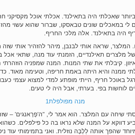
יותר שאכלתי היה בתאילנד. אכלתי אוכל מקסיקני חריף
שם לי במאכלים שונים טבאסקו, שברור שהוא עשוי מהזר
ריף היה בתאילנד. אלה מלכי החריף.
המלצר, שראה אותי לבנבן, מיהר להזהיר אותי שזה חר
של מלצרים תאילנדיים, הזמנתי עוד מנה, שתאי אכל 
איזון. קיבלתי את שתי המנות. המנה שמפניה הוזהרתי 
לתי ממנה והיא היתה באמת חריפה, וטעימה מאוד. כדי 
ל באוכל חריף, הייתי מופתע למדי למצוא עצמי כעבו
ים לוחשות בפי. בערתי, אבל היה לי טעים.
י שיחה עם המלצר. הוא אמר לי, "ה'פָרָאנגים' – שזה
יע דווקא על המנה שלא נראו בה כל פילפלים. כשהו
ד שהפך אותה לְלָבָּה נוזלית. ואני בתמימותי עוד ני