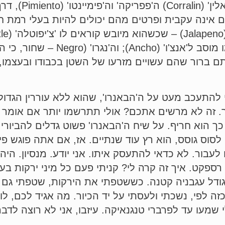
מתוקים עם שמץ קל של חריפות, כמו ה
 אינה עקבית ופרטים מהם יכולים להיות בעלי רמת חר
ה'פובלאנו' (Poblano) – שכשהוא מיובש שמו מוסב ל'אנצ'ו' (cho
 ברור שהם עשויים מזרעו של השטן בכבודו ובעצמו, ו
להתעכב מעט על ה'הבאנרו', שהוא ללא עוררין הגדול
ר. זה לא מרשים אתכם? אולי תתרשמו יותר אם אומר
כך הוא חריף. על שיח ה'הבאנרו' פשוט גדלים להביור
 לסוס גוסס, הוא רץ עוד שנתיים. אז, אם אתה פוגש פי
 לעבור. לא כדאי להתעסק איתו. אני יודע. מנסיון. ה
ספקט. איך זה קרה לי? קניתי פעם כל מיני ירקות בעיי
 בגודל עגבניה קטנה. כששטפתי את הירקות, שטפתי ג
זה לפי, נשכתי ולעסתי על יד הכיור. מה אגיד לכם, 
עו עד לפרברי טנגנאיקה. עיזבו, אני לא רוצה לדבר