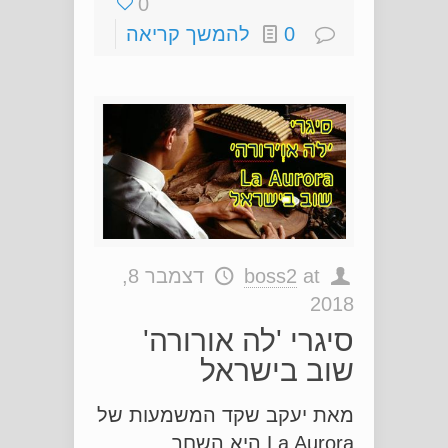
0
0
להמשך קריאה
at
boss2
דצמבר 8,
2018
סיגרי 'לה אורורה'
שוב בישראל
מאת יעקב שקד המשמעות של
La Aurora היא השחר,