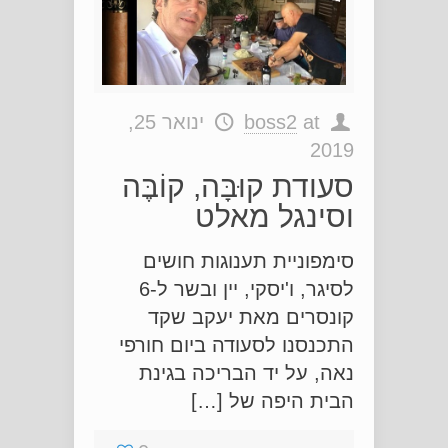
at
boss2
ינואר 25,
2019
סעודת קוּבָּה, קוֹבֶּה
וסינגל מאלט
סימפוניית תענוגות חושים
לסיגר, ו'יסקי, יין ובשר ל-6
קונסרים מאת יעקב שקד
התכנסנו לסעודה ביום חורפי
נאה, על יד הבריכה בגינת
הבית היפה של […]