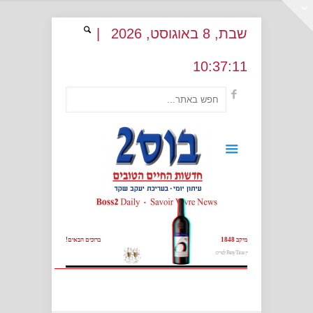
שבת
, 8
באוגוסט
, 2026
|
10
:
37:11
מיקב 1848
ברוכים הבאים!
יין Party Time לפורים