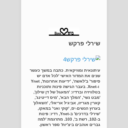
שירלי פרקש
עיתונאית ומוזיקאית. כתבה במשך כעשר
שנים את המדור האישי 'לכל אדם יש
סיפור' ב'לאשה', 'ידיעות אחרונות', Ynet
ו-Xnet. בעבר הגישה פינות ותוכניות
בטלוויזיה וברדיו: 'המעגל של דן שילון',
'מבט נשי', 'המלך הבא', 'מיס דייטינג',
קארין מגריזו, אביגיל אריאלי, 'השאלון'
בערוץ הנשים-יס, 'קוקי ואני' במאקו,
'שירלי בדרכים' ב-Ynet, רדיו: פינות
ב-102, רשת ב', 103. מתרגמת 'למה
גברים אוהבים ביצ'יות' ספר ראשון.