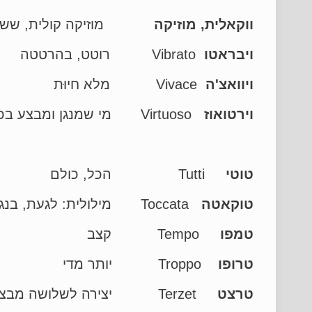
ווקאלית, מוזיקה
מוזיקה קולית, ששר
ויבראטו
Vibrato רוטט, בהרטטה
ויוואצ'ה
Vivace מלא חיוּת
וירטואוז
Virtuoso מי שמנגן ומבצע בכשרון וביכולת טכנית מיוחדים ויוצאי דופן
טוטי
Tutti הכל, כולם
טוקאטה
Toccata מילולית: לגעת, בנגיעה. יצירה מהירה וקשה לכלי מיקלדת (Toccare – נגיעה)
טמפו
Tempo קצב
טרופו
Troppo יותר מדי
טרצט
Terzet יצירה לשלושה מבצעים