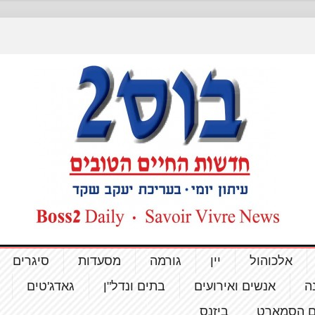
אלכוהול
יין
גורמה
מסעדות
סיגרים
ה
אנשים ואירועים
בתים ונדל"ן
גאדג'טים
ם הסמארט
ביזנס