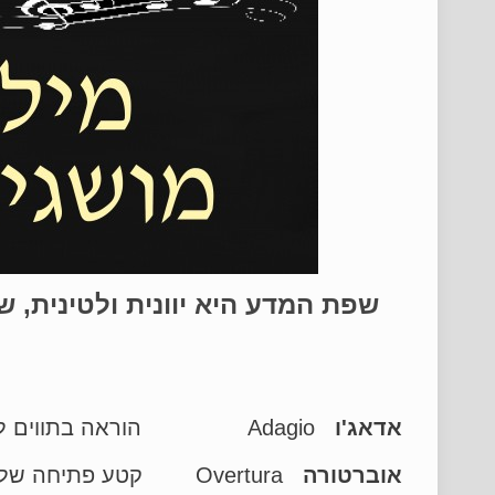
שפת המדע היא יוונית ולטינית,
אדאג'ו
Adagio הוראה בתווים לנגן לאט, בעצב. בין 'אנדנטה' ל'לארגו'
אוברטורה
Overtura קטע פתיחה של יצירה מוזיקלית גדולה