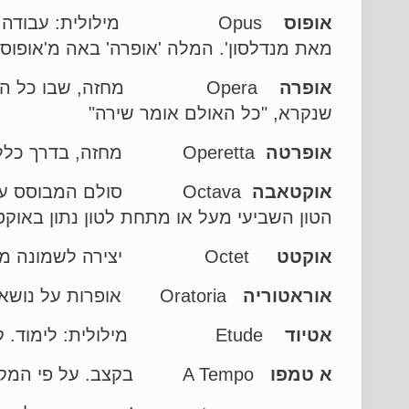
אופוס
מאת מנדלסון'. המלה 'אופרה' באה מ'אופוס'
אופרה
Opera מחזה, שבו כל הטקס
שנקרא, "כל האולם אומר שירה"
אופרטה
Operetta מחזה, בדרך כלל קליל והיתולי, אשר הטקסט שלו נאמר הן בשירה והן בדיבור
אוקטאבה
Octava סולם המבוסס על ש
הטון השביעי מעל או מתחת לטון נתון באוקט
אוקטט
Octet יצירה לשמונה מבצעים. הרכב של שמונה מבצעים
אוראטוריה
Oratoria אופרות על נושא דתי. אופרה כזאת כוללת רק שירה, ללא משחק (ביחיד – אוראטוריו)
אטיוד
Etude מילולית: לימוד. קטע מוזיקלי המיועד ללמידה ולתרגול. עם זאת יש אטיודים שיועדו מלכתחילה להשמעה בפני קהל
א
טמפו
A Tempo בקצב. על פי המקצב