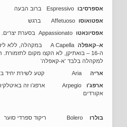
אספרסיבו
Espressivo ברוב הבעה
אפטואוסו
Affetuoso ברגש
אפסיונאטו
Appassionato בסערת יצרים. בהתלהבות
א
–
קאפלה
A Capella במקהלה, לל
ה-16 – בואתיקן, לא הקצו מקום 
למקהלה בלבד 'א-קאפלה'
אריה
Aria קטע לשירת יחיד באופרה או באוראטוריה
ארפג'ו
אקורדים
בולרו
Bolero ריקוד ספרדי סוער