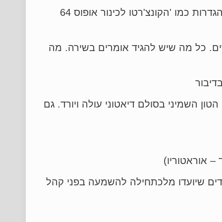
Opus מילולית: עבודה. קומפוזיטורים סימנו את עבודותיהם במספרים, מכאן הגדרות כמו 'הקונצ'רטו לכינור אופוס 64
. כל מה שיש להגיד אומרים בשירה. מה
הטון השמיני בסולם דיאטוני עולה ויורד. גם