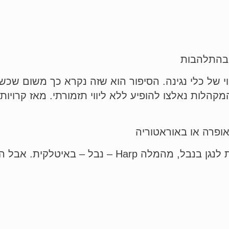
א ליווי של כלי נגינה. הסיפור הוא שזה נקרא כך משום 
לתזמורת. המקהלות נאלצו להופיע ללא ליווי 
Arpegio ארפג'ו זה באיטלקית לנגן בנבל, מהמלה p