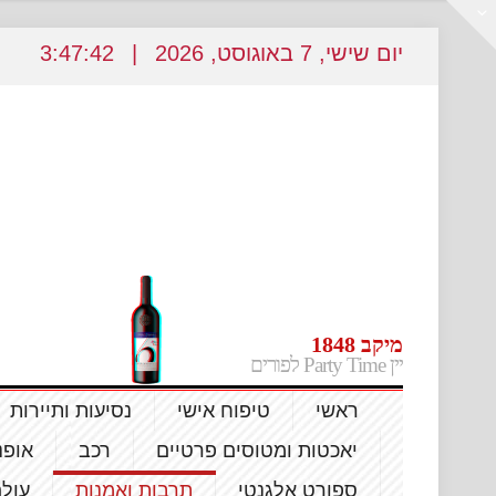
יום שישי
, 7
באוגוסט
, 2026
|
3
47:43
:
מיקב 1848
יין Party Time לפורים
ראשי
טיפוח אישי
נסיעות ותיירות
יאכטות ומטוסים פרטיים
רכב
אופנ
ספורט אלגנטי
תרבות ואמנות
עול