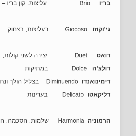
בריו
Brio עליצות. קון בריו – בעליצות
גי'וקוזו
Giocoso בעליצות, בצחוק
דואט
Duet יצירה לשני קולות, או לשני כלים או לכלי אחד שעליו מנגנים שני נגנים – למשל בפסנתר
דולצ'ה
Dolce במתיקות
דימינואנדו
Diminuendo בצליל הולך ונחלש
דליקאטו
Delicato בעדינות
הרמוניה
Harmonia שלמות. הסכמה. הרכב של צלילים שונים, אשר כשהם מושמעים ביחד, נשמעים יפים ונעימים לאוזן