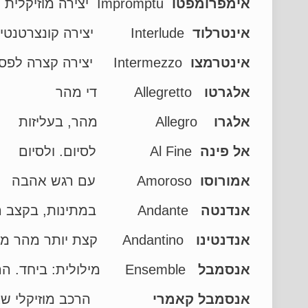
אימפרומפטו
Impromptu יצירה מוזיקלית קצרה
אינטרלוד
Interlude יצירה קונצרטנטית קצרה
אינטרמצו
Intermezzo יצירה קצרה לפסנתר או לתזמורת
אלגרטו
Allegretto די מהר
אלגרו
Allegro מהר, בעליזות
אל
פינה
Al Fine לסיום. ולסיום
אמורוסו
Amoroso עם רגש אהבה
אנדנטה
Andante במתינות, בקצב הליכה. (Andare – ללכת)
אנדנטינו
Andantino קצת יותר מהר מאנדנטה. פעם המשמעות היתה הפוכה, אבל כיום זה ככה
אנסמבל
Ensemble מילולית: ביחד. הרכב מוזיקלי קבוע של מבצעים
אנסמבל
קאמרי
הרכב מוזיקלי שא