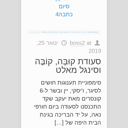
at
boss2
ינואר 25,
2019
סעודת קוּבָּה, קוֹבֶּה
וסינגל מאלט
סימפוניית תענוגות חושים
לסיגר, ו'יסקי, יין ובשר ל-6
קונסרים מאת יעקב שקד
התכנסנו לסעודה ביום חורפי
נאה, על יד הבריכה בגינת
הבית היפה של […]