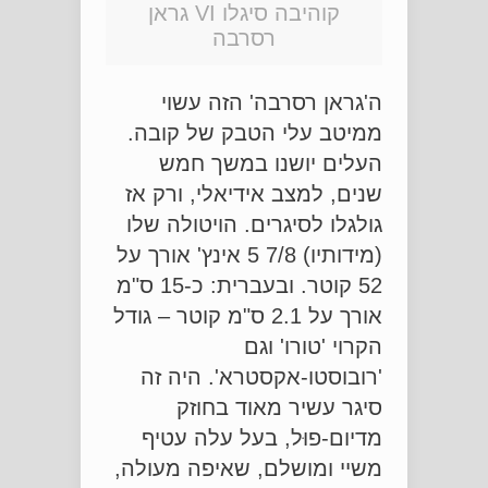
קוהיבה סיגלו VI גראן
רסרבה
ה'גראן רסרבה' הזה עשוי
ממיטב עלי הטבק של קובה.
העלים יושנו במשך חמש
שנים, למצב אידיאלי, ורק אז
גולגלו לסיגרים. הויטולה שלו
(מידותיו) 7/8 5 אינץ' אורך על
52 קוטר. ובעברית: כ-15 ס"מ
אורך על 2.1 ס"מ קוטר – גודל
הקרוי 'טורו' וגם
'רובוסטו-אקסטרא'. היה זה
סיגר עשיר מאוד בחוזק
מדיום-פוּל, בעל עלה עטיף
משיי ומושלם, שאיפה מעולה,