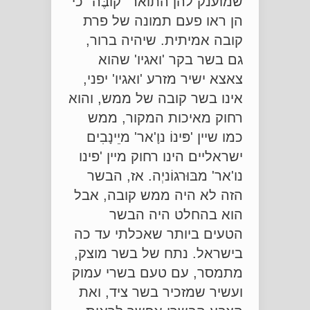
שמוענק להן התואר "קוֹבֶּה" כי
הן ראו פעם תמונה של פרת
קובה אמיתית. שיהיה ברור,
גם בשר בקר 'ואגיו' שהוא
צאצא ישיר מזרע 'ואגיו' יפני,
אינו בשר קובה של ממש, והוא
רחוק מאיכות המקור, ממש
כמו שיין 'פּינוֹ נוָ'אר' מיֵינָבִים
ישראליים הינו רחוק מיין 'פינו
נו'אר' מבּוּרגוֹניְה. אז, הבשר
הזה לא היה ממש קובה, אבל
הוא בהחלט היה הבשר
הטעים ביותר שאכלתי עד כה
בישראל. נתח של בשר מוצק,
מתמסר, עם טעם בשרי עמוק
ועשיר שמזכיר בשר ציד, ואת