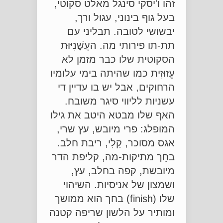
זהו ו'יסקי סינגל מאלט סקוטי,
בעל גוף בינוני, עגול ורך,
יבשושי לטובה. תבליני עם
תת-תו פירותי מה. העֲשָׁנִיּוּת
הסקוטית שלו כבר מזמן לא
עֱזוּזִית כמו שהיתה בימי עלומיו
הרחוקים, אבל יש בו עדיין די
עשניות לליווי סיגר משובח.
האף שלו מבטא היטב את גילו
המופלג: פרי מיובש, עץ שרי,
אגס מסוכר, קָלִי, ריבת חלב.
בחֵך מתיקות-מה, קליפת הדר
מיובשת, קפה בחלב, עץ,
ושמצון של אניסיות. השיהוי
שלו (finish) בחך הוא ממושך
ומותיר על הלשון שריפה קטנה