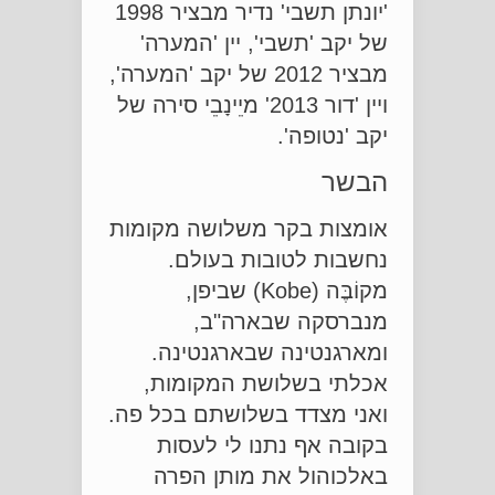
'יונתן תשבי' נדיר מבציר 1998
של יקב 'תשבי', יין 'המערה'
מבציר 2012 של יקב 'המערה',
ויין 'דור 2013' מיֵינָבֵי סירה של
יקב 'נטופה'.
הבשר
אומצות בקר משלושה מקומות
נחשבות לטובות בעולם.
מקוֹבֶּה (Kobe) שביפן,
מנברסקה שבארה"ב,
ומארגנטינה שבארגנטינה.
אכלתי בשלושת המקומות,
ואני מצדד בשלושתם בכל פה.
בקובה אף נתנו לי לעסות
באלכוהול את מותן הפרה