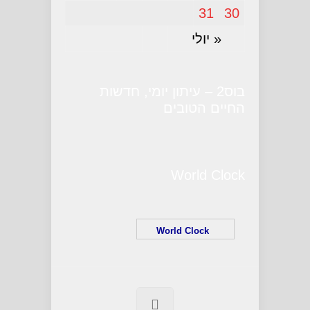
31
30
« יולי
בוס2 – עיתון יומי, חדשות
החיים הטובים
World Clock
World Clock