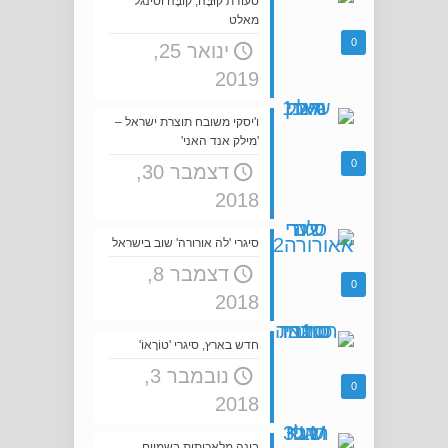
סעודת קוּבָּה, קוֹבֶּה וסינגל
מאלט
0
ינואר 25,
2019
ו'יסקי משובח תוצרת ישראל –
'מילק אנד האני'
0
דצמבר 30,
2018
סיגרי 'לה אורורה' שוב בישראל
דצמבר 8,
0
2018
חדש בארץ, סיגרי 'טוֹרֶאוֹ'
נובמבר 3,
0
2018
בינה מלאכותית בשמיים