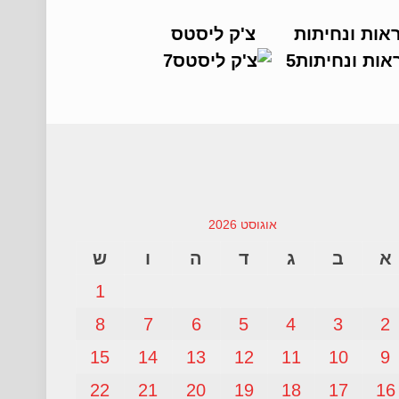
אות ונחיתות
צ'ק ליסטס
אוגוסט 2026
א
ב
ג
ד
ה
ו
ש
1
8
7
6
5
4
3
2
15
14
13
12
11
10
9
22
21
20
19
18
17
16