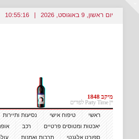
יום ראשון
, 9
באוגוסט
, 2026
|
10
55:17
:
מיקב 1848
יין Party Time לפורים
ראשי
טיפוח אישי
נסיעות ותיירות
יאכטות ומטוסים פרטיים
רכב
אופנ
ספורט אלגנטי
תרבות ואמנות
עול