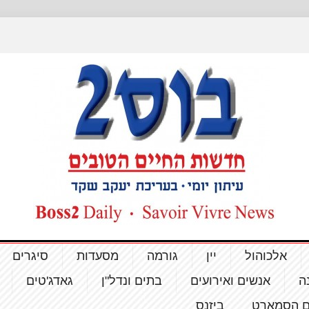
אלכוהול
יין
גורמה
מסעדות
סיגרים
ה
אנשים ואירועים
בתים ונדל"ן
גאדג'טים
ם הסמארט
ביזנס