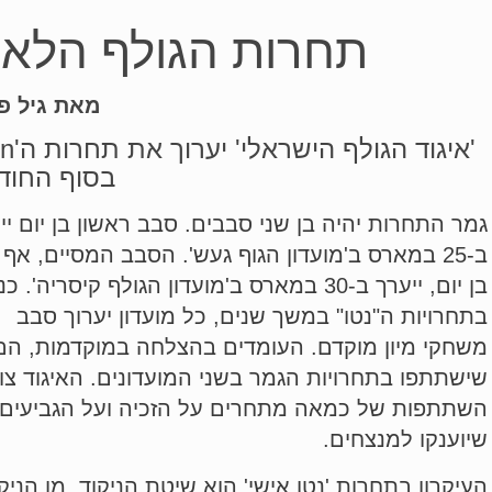
תחרות הגולף הלאומית
מאת גיל פ
בסוף החוד
גמר התחרות יהיה בן שני סבבים. סבב ראשון בן יום יי
ב-25 במארס ב'מועדון הגוף געש'. הסבב המסיים, אף 
בן יום, ייערך ב-30 במארס ב'מועדון הגולף קיסריה'. כ
בתחרויות ה"נטו" במשך שנים, כל מועדון יערוך סבב
משחקי מיון מוקדם. העומדים בהצלחה במוקדמות, הם
שישתתפו בתחרויות הגמר בשני המועדונים. האיגוד צו
השתתפות של כמאה מתחרים על הזכיה ועל הגביעים
שיוענקו למנצחים.
העיקרון בתחרות 'נטו אישי' הוא שיטת הניקוד. מן הניק