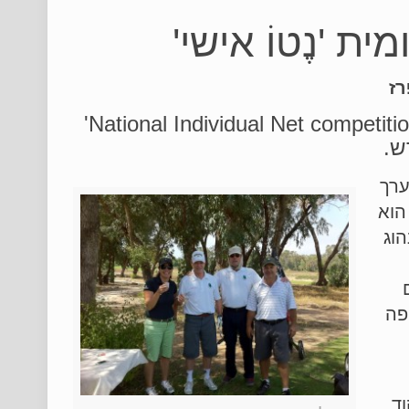
 'נֶטוֹ אישי'
רז
'איגוד הגולף הישראלי' יערוך את תחרות ה'National Individual Net competition'
ש.
ערך
הוא
נהוג
פה
וד