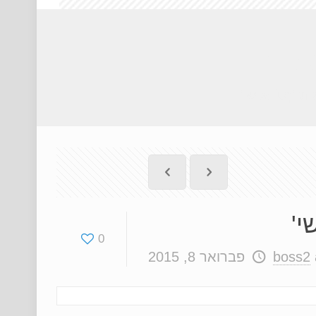
שי'
'נֶטוֹ אישי'
י'
0
boss2
פברואר 8, 2015