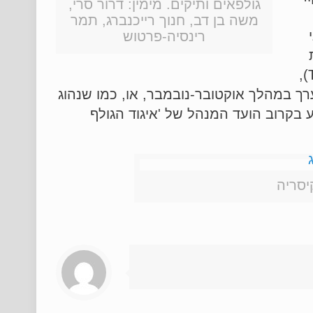
גולפאים ותיקים. מימין: דרור סרי,
משה בן דב, חנוך רייכנברג, תמר
רינסיה-פרטוש
הגולף 'ישראל הפתוחה 2015' (The Israel Open 2015),
ך במהלך אוקטובר-נובמבר, או, כמו שנהוג
ע בקרוב הועד המנהל של 'איגוד הגולף
יסריה