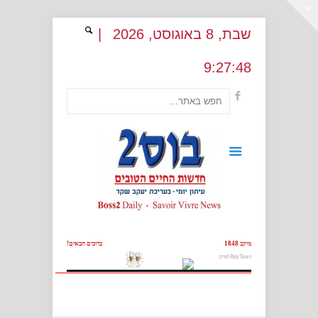
שבת
, 8
באוגוסט
, 2026
|
9
:
27:49
מיקב 1848
ברוכים הבאים!
יין Party Time לפורים