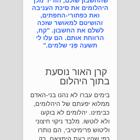
שהחשבון שולם, הוריד מלך
היהלומים את סיכת העניבה
ואת כפתורי-החפתים,
והושיטם למאושר שזכה
לשלם את החשבון. "קח,
הרווחת אותם. הם עלו לי
תשעה פֶּנִי שלמים."
קרן האור נוסעת
בתוך היהלום
בימים עברו לא נהנו בני-האדם
ממלוא יפעתם של היהלומים,
כבימינו. יהלומים לא בוקעו
ולא לוטשו. מלבד ניקוי חיצוני
וליטוש פרימיטיבי, הם נותרו
כפי שהיו בעת הימצאם. רק